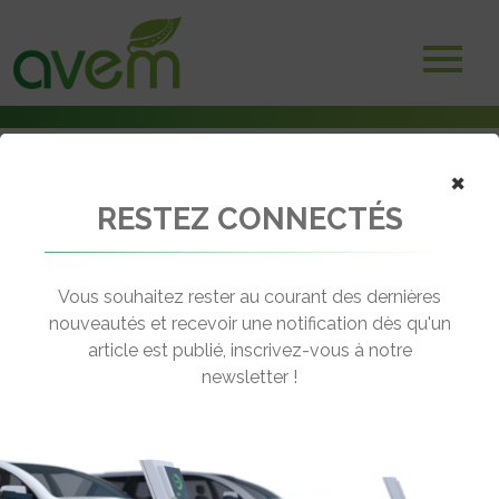
×
RESTEZ CONNECTÉS
Accueil
Voitures électriques
3e Rallye des particuliers de l’AVEM : J-2 !
Vous souhaitez rester au courant des dernières
← Revenir aux actualités
nouveautés et recevoir une notification dès qu'un
article est publié, inscrivez-vous à notre
newsletter !
3E RALLYE DES PARTICULIERS DE
L’AVEM : J-2 !