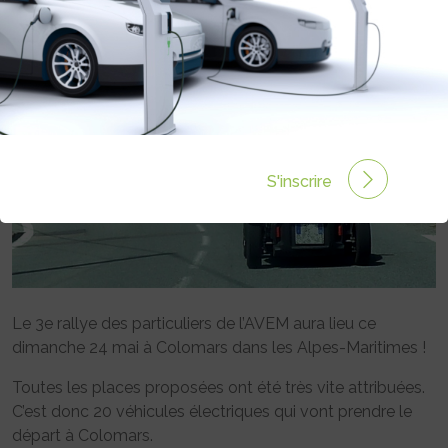
Rédigé par Tiphaine Leurent le 22 Mai 2015 à 00:00
0
commentaires
S'inscrire
Le 3e rallye des particuliers de l’AVEM aura lieu ce
dimanche 24 mai à Colomars dans les Alpes-Maritimes !
Toutes les places proposées ont été très vite attribuées.
C’est donc 20 véhicules électriques qui vont prendre le
départ à Colomars.