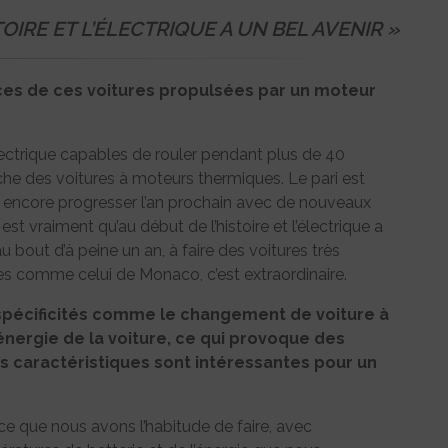
TOIRE ET L’ÉLECTRIQUE A UN BEL AVENIR »
ces de ces voitures propulsées par un moteur
lectrique capables de rouler pendant plus de 40
oche des voitures à moteurs thermiques. Le pari est
t encore progresser l’an prochain avec de nouveaux
st vraiment qu’au début de l’histoire et l’électrique a
au bout d’à peine un an, à faire des voitures très
ues comme celui de Monaco, c’est extraordinaire.
spécificités comme le changement de voiture à
’énergie de la voiture, ce qui provoque des
s caractéristiques sont intéressantes pour un
ce que nous avons l’habitude de faire, avec