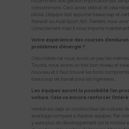
notamment une gestion importante des tempéra
consommons. C’est assez délicat et cela néces
pilote. L’équipe doit apporter beaucoup et ce
Renault ou Audi Sport Abt. Derrière, nous avo
correctement mais il nous importe maintenant 
Votre expérience des courses d’enduran
problèmes d’énergie ?
Cela m’aide car nous avons un peu les mêmes 
Toyota, nous avons un très bon niveau et beau
nouveau et il faut trouver les bons compromis 
beaucoup de travail pour les ingénieurs.
Les équipes auront la possibilité l’an pr
voiture. Cela va encore renforcer l’intér
Venturi est déjà un constructeur de voitures é
avantage comparé à d’autres équipes. Par contre 
y aura plus de développement sur le moteur et