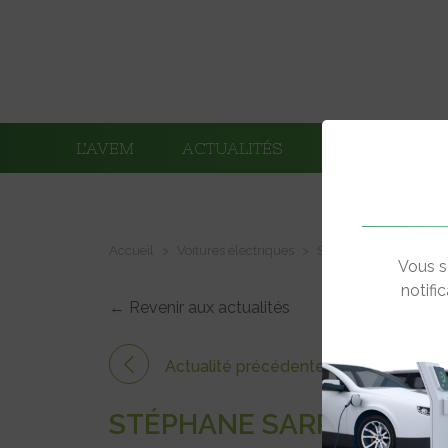
L’AVEM
ACTUALITÉS
ADHÉRENTS
Accueil
Voitures électriques
Stéphane Sarrazin co
Vous s
notifi
← Revenir aux actualités
Actualité précédente
STÉPHANE SARRAZIN CO