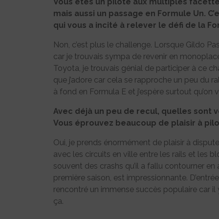
Vous êtes un pilote aux multiples facett
mais aussi un passage en Formule Un. C’e
qui vous a incité à relever le défi de la F
Non, c’est plus le challenge. Lorsque Gildo Past
car je trouvais sympa de revenir en monopl
Toyota, je trouvais génial de participer à ce ch
que j’adore car cela se rapproche un peu du ral
à fond en Formula E et j’espère surtout qu’on 
Avec déjà un peu de recul, quelles sont v
Vous éprouvez beaucoup de plaisir à pilo
Oui, je prends énormément de plaisir à disput
avec les circuits en ville entre les rails et les
souvent des crashs qu’il a fallu contourner en a
première saison, est impressionnante. D’entrée
rencontré un immense succès populaire car il y
ça.