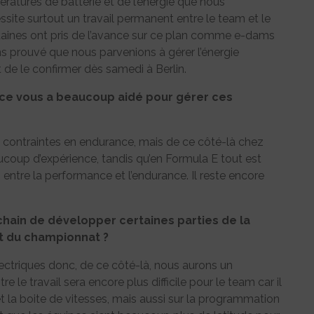
tures de batterie et de l’énergie que nous
site surtout un travail permanent entre le team et le
rtaines ont pris de l’avance sur ce plan comme e-dams
ns prouvé que nous parvenions à gérer l’énergie
de le confirmer dès samedi à Berlin.
ce vous a beaucoup aidé pour gérer ces
contraintes en endurance, mais de ce côté-là chez
coup d’expérience, tandis qu’en Formula E tout est
entre la performance et l’endurance. Il reste encore
ochain de développer certaines parties de la
êt du championnat ?
lectriques donc, de ce côté-là, nous aurons un
le travail sera encore plus difficile pour le team car il
 la boite de vitesses, mais aussi sur la programmation