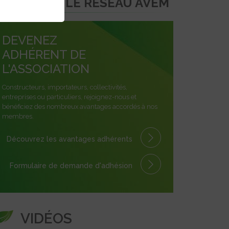
REJOINDRE LE RÉSEAU AVEM
DEVENEZ
ADHÉRENT DE
L'ASSOCIATION
Constructeurs, importateurs, collectivités,
entreprises ou particuliers, rejoignez-nous et
bénéficiez des nombreux avantages accordés à nos
membres.
Découvrez les avantages
adhérents
Formulaire
de demande
d'adhésion
VIDÉOS