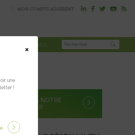
MON COMPTE ADHÉRENT
PLOI
AGENDA
×
oir une
etter !
S'INSCRIRE À NOTRE
NEWSLETTER
ire