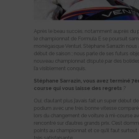
Après le beau succès, notamment auprès du pub
le championnat de Formula E se poursuit samedi 
monégasque Venturi, Stéphane Sarrazin nous a 
début de saison ; nous parle de ses futurs obje
nouveau championnat disputé par des bolides p
l’a visiblement conquis.
Stéphane Sarrazin, vous avez terminé 7èm
course qui vous laisse des regrets
?
Oui, d’autant plus j’avais fait un super début 
podium avec une très bonne vitesse comparée
lors du changement de voiture à mi-course av
rencontré sur d’autres grands prix. C’est d
points au championnat et ce qu’il faut surtout r
très satisfaisante.