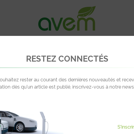
VÉHICULES
RECHARGE
OFFRES D’EM
RESTEZ CONNECTÉS
nquis par la Formula E
ouhaitez rester au courant des dernières nouveautés et recev
cation dès qu'un article est publié, inscrivez-vous à notre newsl
Actualité suivante
NQUIS PAR LA FORMULA E
S'inscr