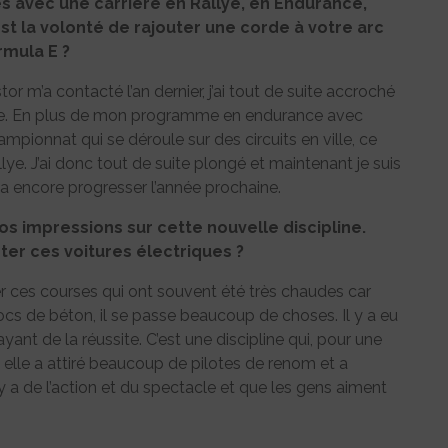
es avec une carrière en Rallye, en Endurance,
st la volonté de rajouter une corde à votre arc
ormula E ?
or m’a contacté l’an dernier, j’ai tout de suite accroché
ace. En plus de mon programme en endurance avec
ampionnat qui se déroule sur des circuits en ville, ce
lye. J’ai donc tout de suite plongé et maintenant je suis
va encore progresser l’année prochaine.
os impressions sur cette nouvelle discipline.
ter ces voitures électriques ?
er ces courses qui ont souvent été très chaudes car
 blocs de béton, il se passe beaucoup de choses. Il y a eu
yant de la réussite. C’est une discipline qui, pour une
 elle a attiré beaucoup de pilotes de renom et a
 a de l’action et du spectacle et que les gens aiment