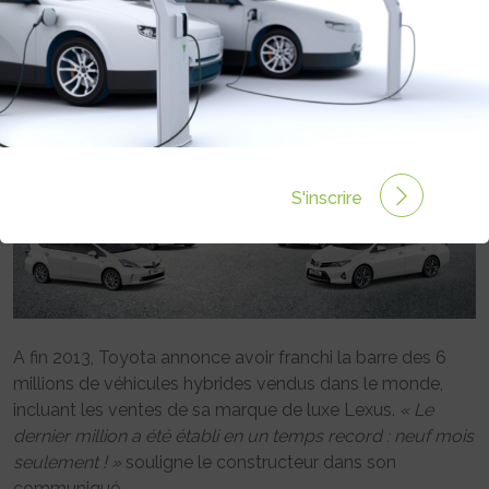
FRANCHIT LE CAP DES 6 MILLIONS
D’UNITÉS VENDUES
Rédigé par le 18 Jan 2014 à 00:00
0 commentaires
S'inscrire
A fin 2013, Toyota annonce avoir franchi la barre des 6
millions de véhicules hybrides vendus dans le monde,
incluant les ventes de sa marque de luxe Lexus.
« Le
dernier million a été établi en un temps record : neuf mois
seulement ! »
souligne le constructeur dans son
communiqué.