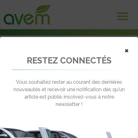
×
RESTEZ CONNECTÉS
Accueil
Voitures hybrides
Voitures hybrides – Toyota franchit le cap des 6 millions d’unités
vendues
Vous souhaitez rester au courant des dernières
nouveautés et recevoir une notification dès qu'un
← Revenir aux actualités
article est publié, inscrivez-vous à notre
newsletter !
VOITURES HYBRIDES – TOYOTA