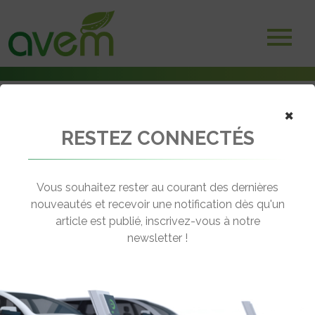
×
RESTEZ CONNECTÉS
Accueil
Voitures électriques
Eco-Tourisme – Nissan signe un partenariat avec la Fédération
Française des Ports de Plaisance
Vous souhaitez rester au courant des dernières
nouveautés et recevoir une notification dès qu'un
← Revenir aux actualités
article est publié, inscrivez-vous à notre
newsletter !
ECO-TOURISME – NISSAN SIGNE UN