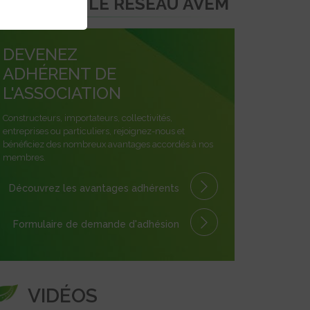
REJOINDRE LE RÉSEAU AVEM
DEVENEZ
ADHÉRENT DE
L'ASSOCIATION
Constructeurs, importateurs, collectivités,
entreprises ou particuliers, rejoignez-nous et
bénéficiez des nombreux avantages accordés à nos
membres.
Découvrez les avantages
adhérents
Formulaire
de demande
d'adhésion
VIDÉOS