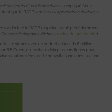
sait des coûts plus raisonnables »
a expliqué Anne
joutant que la RATP
« doit aussi apprendre à évoluer, à
ue »
a déclaré la RATP, rappelant avoir précédemment
 Traverse Batignolles-Bichat »
. (
voir actu précédente
).
orte sur six ans avec un budget annuel d’1.6 millions
our B.E Green, qui exploite déjà plusieurs lignes pour
iaisons saisonnières, cette nouvelle ligne constitue une
s…