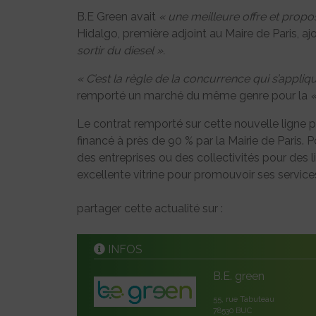
B.E Green avait
« une meilleure offre et propo
Hidalgo, première adjoint au Maire de Paris, a
sortir du diesel ».
« C’est la règle de la concurrence qui s’appliq
remporté un marché du même genre pour la
«
Le contrat remporté sur cette nouvelle ligne p
financé à près de 90 % par la Mairie de Paris. P
des entreprises ou des collectivités pour des l
excellente vitrine pour promouvoir ses service
partager cette actualité sur :
INFOS
B.E. green
55, rue Tabuteau
78530 BUC