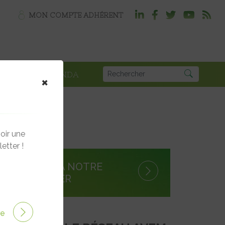
MON COMPTE ADHÉRENT
PLOI
AGENDA
×
oir une
etter !
S'INSCRIRE À NOTRE
NEWSLETTER
ire