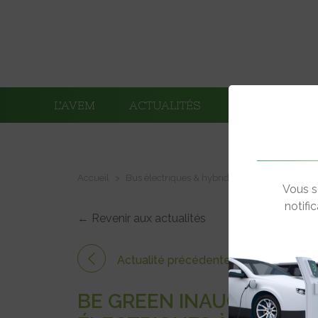
L’AVEM
ACTUALITÉS
ADHÉRENTS
Accueil
Bus électriques & hybrides
BE Green inaug
Vous s
notifi
← Revenir aux actualités
Actualité précédente
BE GREEN INAUGURE UN