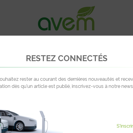
VÉHICULES
RECHARGE
OFFRES D’EM
RESTEZ CONNECTÉS
ure une nouvelle ligne de bus électriques à Paris
ouhaitez rester au courant des dernières nouveautés et recev
cation dès qu'un article est publié, inscrivez-vous à notre newsl
Actualité suivante
E NOUVELLE LIGNE DE BUS
S'inscr