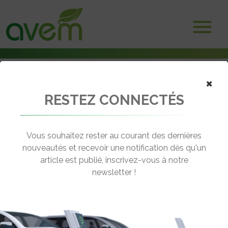
×
RESTEZ CONNECTÉS
Accueil
Voitures électriques
EP Tender – Une remorque pour prolonger l’autonomie des voitures
électriques
Vous souhaitez rester au courant des dernières
nouveautés et recevoir une notification dès qu'un
← Revenir aux actualités
article est publié, inscrivez-vous à notre
newsletter !
EP TENDER – UNE REMORQUE POUR