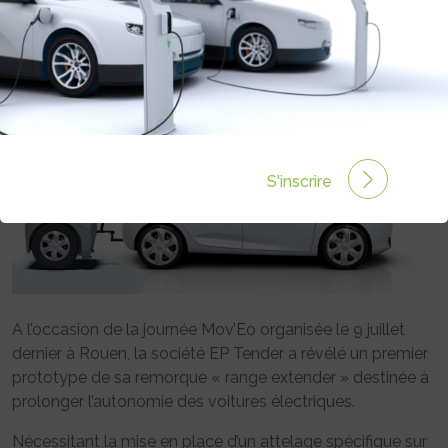
PROLONGER L’AUTONOMIE DES
VOITURES ÉLECTRIQUES
Rédigé par le 16 Juil 2013 à 00:00
0 commentaires
S'inscrire
A l’occasion de la journée Mov’Eo organisée le 9 juillet
dernier à Rouen, la société EP Tender a révélé un premier
prototype de sa remorque « range extender » destinée à
prolonger l’autonomie des voitures électriques.
Nécessitant la mise en place d’un attelage spécifique sur