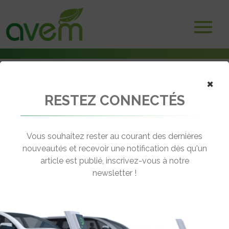
×
RESTEZ CONNECTÉS
Accueil
Voitures électriques
Renault branche l’île de Malte
Vous souhaitez rester au courant des dernières
← Revenir aux actualités
nouveautés et recevoir une notification dès qu'un
article est publié, inscrivez-vous à notre
newsletter !
RENAULT BRANCHE L’ÎLE DE MALTE
Rédigé par le 01 Juil 2013 à 00:00
0 commentaires