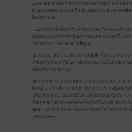
Lors d’une interview accordée mardi à metrone
municipales 2014 à Paris, a proposé de rendre 
la capitale.
« La voiture électrique est l’une des solutio
diesel. L’expérimentation réussie d’Autolib’ n
transport »
a-t-elle indiqué.
En outre, elle souhaite multiplier les points de
massivement Paris »
de bornes électriques, e
électriques la nuit »
.
En revanche, la candidate est opposée à la mi
l’acquisition de voitures électriques qui pourra
détriment du collectif ou de l’autopartage »
.
«
tramway, le développement d’Autolib’ et l’exte
que
« le rôle de la Ville est plutôt d’intervenir
véhicules »
.