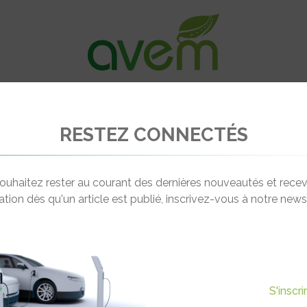
VÉHICULES
RECHARGE
OFFRES D’EM
RESTEZ CONNECTÉS
lgo en faveur du stationnement gratuit pour les voitures électriques
ouhaitez rester au courant des dernières nouveautés et recev
cation dès qu'un article est publié, inscrivez-vous à notre newsl
Actualité suivante
ALGO EN FAVEUR DU
S'inscr