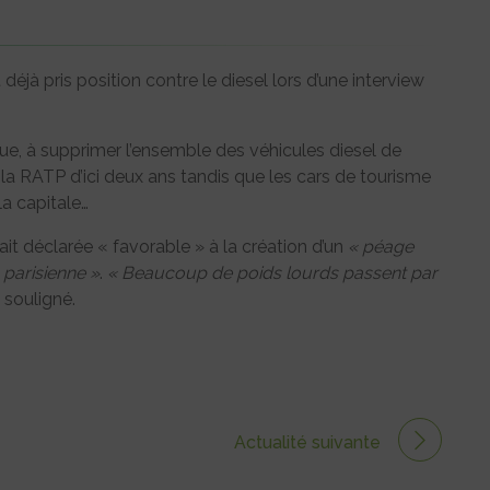
jà pris position contre le diesel lors d’une interview
élue, à supprimer l’ensemble des véhicules diesel de
e de la RATP d’ici deux ans tandis que les cars de tourisme
la capitale…
tait déclarée « favorable » à la création d’un
« péage
 parisienne »
.
« Beaucoup de poids lourds passent par
e souligné.
Actualité suivante