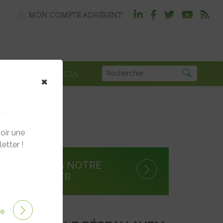
MON COMPTE ADHÉRENT
PLOI
AGENDA
×
oir une
etter !
S'INSCRIRE À NOTRE
NEWSLETTER
ire