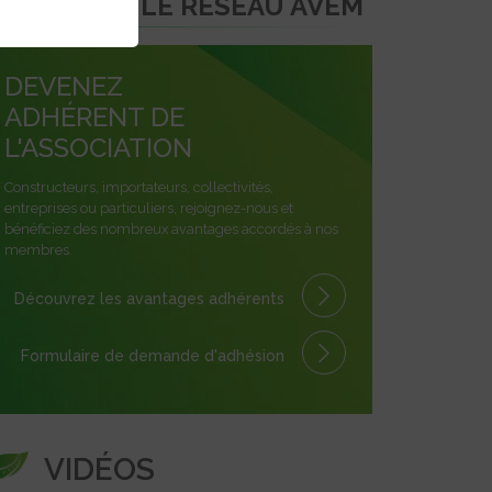
REJOINDRE LE RÉSEAU AVEM
DEVENEZ
ADHÉRENT DE
L'ASSOCIATION
Constructeurs, importateurs, collectivités,
entreprises ou particuliers, rejoignez-nous et
bénéficiez des nombreux avantages accordés à nos
membres.
Découvrez les avantages
adhérents
Formulaire
de demande
d'adhésion
VIDÉOS