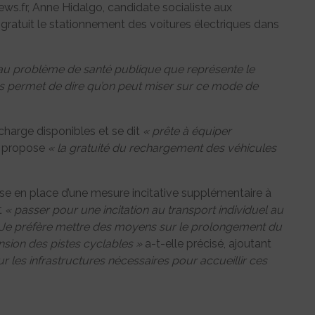
ws.fr, Anne Hidalgo, candidate socialiste aux
gratuit le stationnement des voitures électriques dans
ns au problème de santé publique que représente le
ous permet de dire qu’on peut miser sur ce mode de
 charge disponibles et se dit
« prête à équiper
t propose
« la gratuité du rechargement des véhicules
se en place d’une mesure incitative supplémentaire à
it
« passer pour une incitation au transport individuel au
 Je préfère mettre des moyens sur le prolongement du
nsion des pistes cyclables »
a-t-elle précisé, ajoutant
 sur les infrastructures nécessaires pour accueillir ces