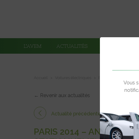
L’AVEM
ACTUALITÉS
ADHÉRENTS
Accueil
Voitures électriques
Paris 2014 – Anne Hida
Vous s
notifi
← Revenir aux actualités
Actualité précédente
PARIS 2014 – ANNE HID