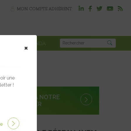
MON COMPTE ADHÉRENT
PLOI
AGENDA
×
oir une
etter !
S'INSCRIRE À NOTRE
NEWSLETTER
ire