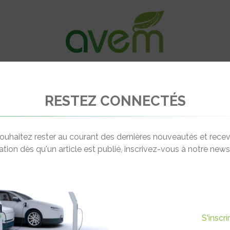
VÉHICULES
RECHARGE
OFFRES D’EM
RESTEZ CONNECTÉS
lam présente sa borne de recharge Bamboo
ouhaitez rester au courant des dernières nouveautés et recev
cation dès qu'un article est publié, inscrivez-vous à notre newsl
Actualité suivante
 BORNE DE RECHARGE
S'inscr