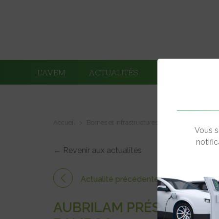
L’AVEM
ACTUALITÉS
ADHÉRENTS
Accueil
Bornes et infrastructures de charge
Aubri
Vous s
notifi
← Revenir aux actualités
Actualité précédente
AUBRILAM PRÉSENTE SA