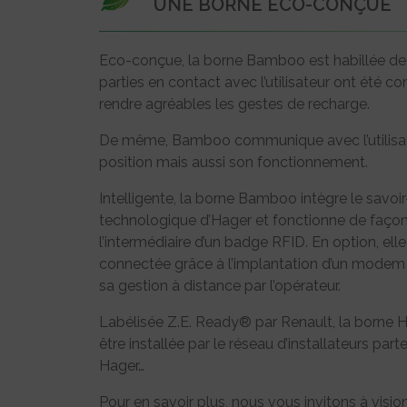
UNE BORNE ÉCO-CONÇUE
Eco-conçue, la borne Bamboo est habillée de 
parties en contact avec l’utilisateur ont été
rendre agréables les gestes de recharge.
De même, Bamboo communique avec l’utilisate
position mais aussi son fonctionnement.
Intelligente, la borne Bamboo intègre le savoir
technologique d’Hager et fonctionne de façon
l’intermédiaire d’un badge RFID. En option, ell
connectée grâce à l’implantation d’un modem q
sa gestion à distance par l’opérateur.
Labélisée Z.E. Ready® par Renault, la borne 
être installée par le réseau d’installateurs par
Hager…
Pour en savoir plus, nous vous invitons à vision