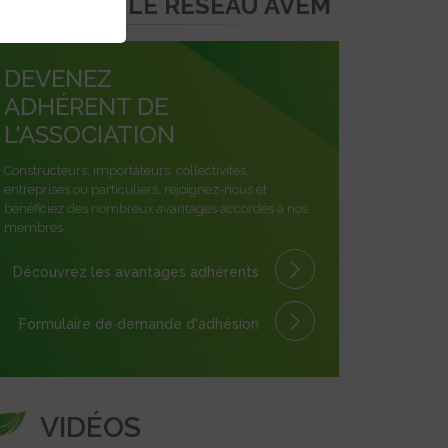
REJOINDRE LE RÉSEAU AVEM
DEVENEZ
ADHÉRENT DE
L'ASSOCIATION
Constructeurs, importateurs, collectivités,
entreprises ou particuliers, rejoignez-nous et
bénéficiez des nombreux avantages accordés à nos
membres.
Découvrez les avantages
adhérents
Formulaire
de demande
d'adhésion
VIDÉOS