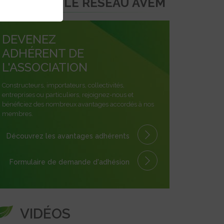
REJOINDRE LE RÉSEAU AVEM
DEVENEZ
ADHÉRENT DE
L'ASSOCIATION
Constructeurs, importateurs, collectivités,
entreprises ou particuliers, rejoignez-nous et
bénéficiez des nombreux avantages accordés à nos
membres.
Découvrez les avantages
adhérents
Formulaire
de demande
d'adhésion
VIDÉOS