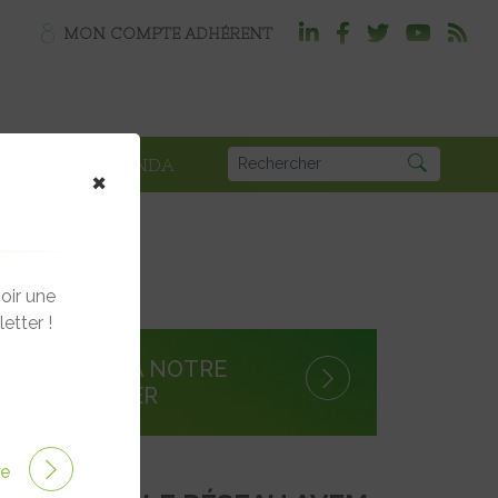
MON COMPTE ADHÉRENT
PLOI
AGENDA
×
oir une
etter !
S'INSCRIRE À NOTRE
NEWSLETTER
ire