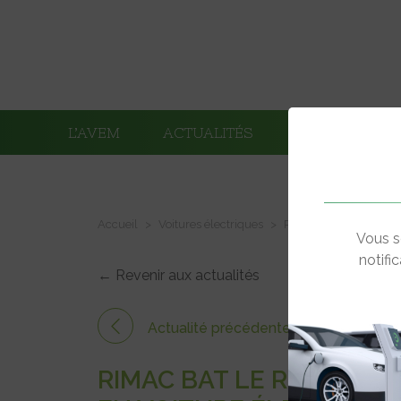
L’AVEM
ACTUALITÉS
ADHÉRENTS
Accueil
Voitures électriques
Rimac bat le record d
Vous s
notifi
← Revenir aux actualités
Actualité précédente
RIMAC BAT LE RECORD 