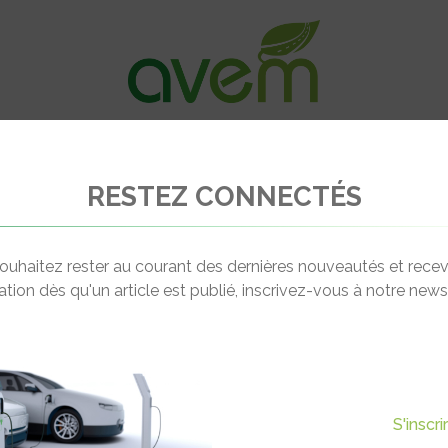
VÉHICULES
RECHARGE
OFFRES D’EM
RESTEZ CONNECTÉS
u monde d’accélération en voiture électrique avec la e-M3
ouhaitez rester au courant des dernières nouveautés et recev
cation dès qu'un article est publié, inscrivez-vous à notre newsl
Actualité suivante
DU MONDE D’ACCÉLÉRATION
S'inscr