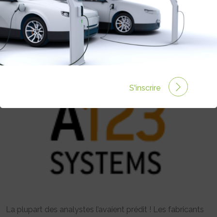
DÉCLARÉ EN FAILLITE – POSSIBLE
REPRISE PAR JOHNSON CONTROLS
Rédigé par le 18 Oct 2012 à 00:00
0 commentaires
S'inscrire
La plupart des analystes l’avaient prédit ! Les fabricants