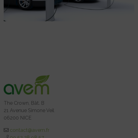
The Crown, Bât. B
21 Avenue Simone Veil
06200 NICE
contact@avem.fr
09 52 38 98 57