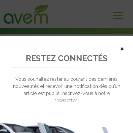
×
RESTEZ CONNECTÉS
Accueil
Non classé
Le fabricant A123 Systems déclaré en faillite – Possible reprise par
Johnson Controls
Vous souhaitez rester au courant des dernières
nouveautés et recevoir une notification dès qu'un
← Revenir aux actualités
article est publié, inscrivez-vous à notre
newsletter !
LE FABRICANT A123 SYSTEMS