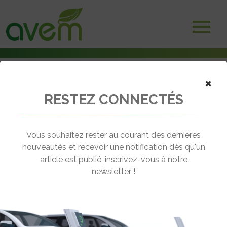
×
RESTEZ CONNECTÉS
Accueil
Voitures électriques
Toyota – Nouveau record électrique au Nürburgring
Vous souhaitez rester au courant des dernières
← Revenir aux actualités
nouveautés et recevoir une notification dès qu'un
article est publié, inscrivez-vous à notre
newsletter !
TOYOTA – NOUVEAU RECORD
ÉLECTRIQUE AU NÜRBURGRING