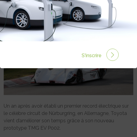
Rédigé par le 09 Oct 2012 à 00:00
0 commentaires
S'inscrire
Un an après avoir établi un premier record électrique sur
le célèbre circuit de Nürburgring, en Allemagne, Toyota
vient d’améliorer son temps grâce à son nouveau
prototype TMG EV P002.