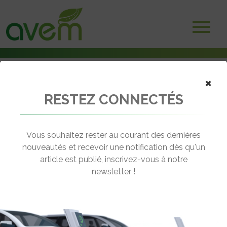
×
RESTEZ CONNECTÉS
Accueil
Non classé
Evènement – Le Tour Poitou-Charentes en véhicules électriques aura
lieu du 18 au 20 septembre 2012
Vous souhaitez rester au courant des dernières
nouveautés et recevoir une notification dès qu'un
← Revenir aux actualités
article est publié, inscrivez-vous à notre
newsletter !
EVÈNEMENT – LE TOUR POITOU-