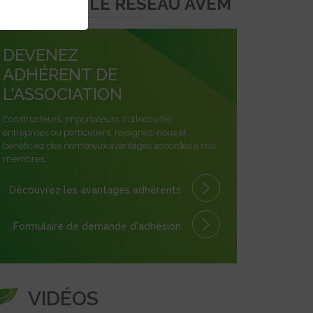
REJOINDRE LE RÉSEAU AVEM
DEVENEZ
ADHÉRENT DE
L'ASSOCIATION
Constructeurs, importateurs, collectivités,
entreprises ou particuliers, rejoignez-nous et
bénéficiez des nombreux avantages accordés à nos
membres.
Découvrez les avantages
adhérents
Formulaire
de demande
d'adhésion
VIDÉOS