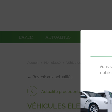
L’AVEM
ACTUALITÉS
ADHÉRENTS
Accueil
Non classé
Véhicules électriques – Les i
Vous s
notifi
← Revenir aux actualités
Actualité précédente
VÉHICULES ÉLECTRIQUE