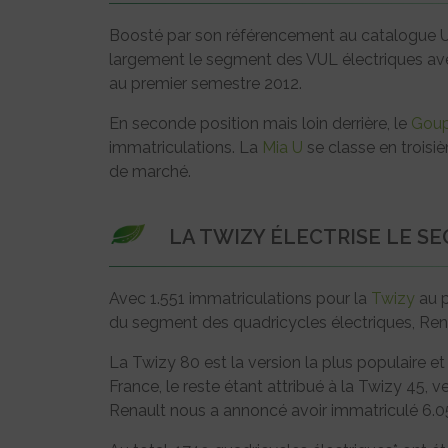
Boosté par son référencement au catalogue U
largement le segment des VUL électriques av
au premier semestre 2012.
En seconde position mais loin derrière, le
Goup
immatriculations. La
Mia U
se classe en troisi
de marché.
LA TWIZY ÉLECTRISE LE S
Avec 1.551 immatriculations pour la
Twizy
au p
du segment des quadricycles électriques, Rena
La Twizy 80 est la version la plus populaire 
France, le reste étant attribué à la Twizy 45, 
Renault nous a annoncé avoir immatriculé 6.05