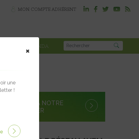
MON COMPTE ADHÉRENT
PLOI
AGENDA
×
oir une
etter !
S'INSCRIRE À NOTRE
NEWSLETTER
ire