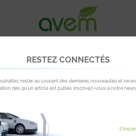
VÉHICULES
RECHARGE
OFFRES D’EM
RESTEZ CONNECTÉS
mmatriculations en France au premier semestre 2012
ouhaitez rester au courant des dernières nouveautés et recev
cation dès qu'un article est publié, inscrivez-vous à notre newsl
Actualité suivante
S – LES IMMATRICULATIONS
S'inscr