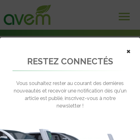
×
RESTEZ CONNECTÉS
Accueil
Voitures électriques
David et Cathy Guetta ambassadeurs de la Renault Twizy
Vous souhaitez rester au courant des dernières
← Revenir aux actualités
nouveautés et recevoir une notification dès qu'un
article est publié, inscrivez-vous à notre
newsletter !
DAVID ET CATHY GUETTA
AMBASSADEURS DE LA RENAULT