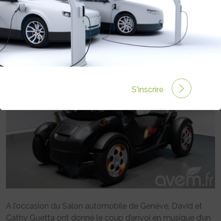
TWIZY
Rédigé par le 13 Mar 2012 à 00:00
0 commentaires
S'inscrire
A l’occasion du Salon automobile de Genève, David et
Cathy Guetta ont donné le coup d’envoi en musique d’un