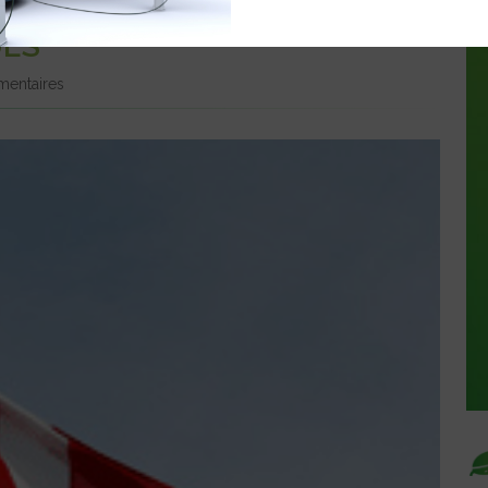
’ACHAT ET À L’UTILISATION
UES
entaires