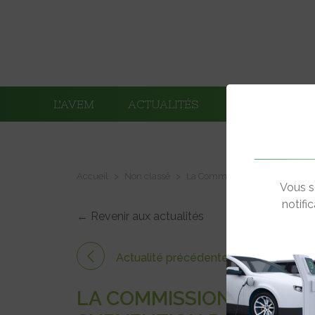
L’AVEM
ACTUALITÉS
ADHÉRENTS
Accueil
Non classé
La Commission Européenne autori
Vous s
notifi
← Revenir aux actualités
Actualité précédente
LA COMMISSION EUROPÉ