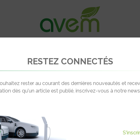
VÉHICULES
RECHARGE
OFFRES D’EM
RESTEZ CONNECTÉS
se une subvention danoise à l’achat et à l’utilisation de voitures électriqu
ouhaitez rester au courant des dernières nouveautés et recev
cation dès qu'un article est publié, inscrivez-vous à notre newsl
Actualité suivante
ENNE AUTORISE UNE
S'inscr