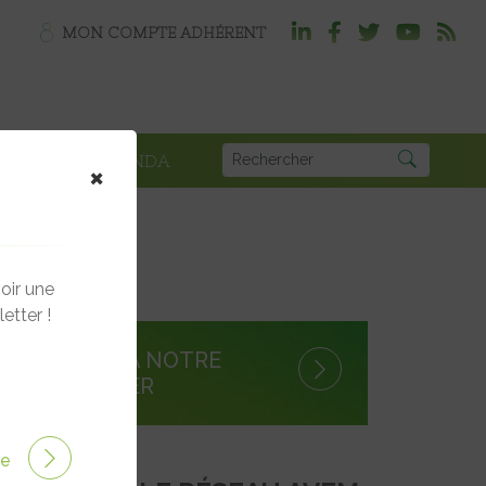
MON COMPTE ADHÉRENT
PLOI
AGENDA
×
es
oir une
etter !
S'INSCRIRE À NOTRE
NEWSLETTER
ire