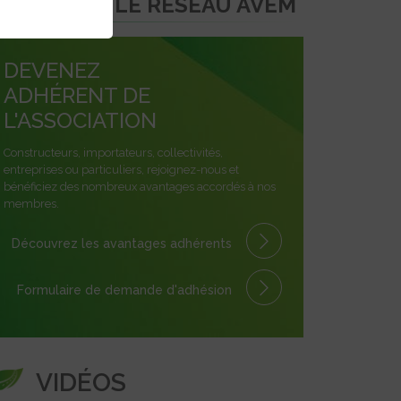
REJOINDRE LE RÉSEAU AVEM
DEVENEZ
ADHÉRENT DE
L'ASSOCIATION
Constructeurs, importateurs, collectivités,
entreprises ou particuliers, rejoignez-nous et
bénéficiez des nombreux avantages accordés à nos
membres.
Découvrez les avantages
adhérents
Formulaire
de demande
d'adhésion
VIDÉOS