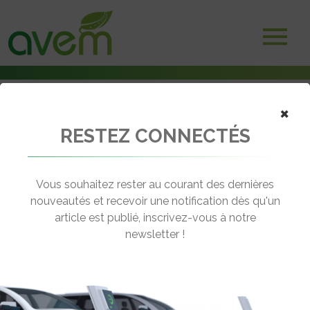
×
RESTEZ CONNECTÉS
Accueil
Non classé
En Corée les voitures électriques roulent sans batteries
Vous souhaitez rester au courant des dernières
← Revenir aux actualités
nouveautés et recevoir une notification dès qu'un
article est publié, inscrivez-vous à notre
newsletter !
EN CORÉE LES VOITURES
ÉLECTRIQUES ROULENT SANS