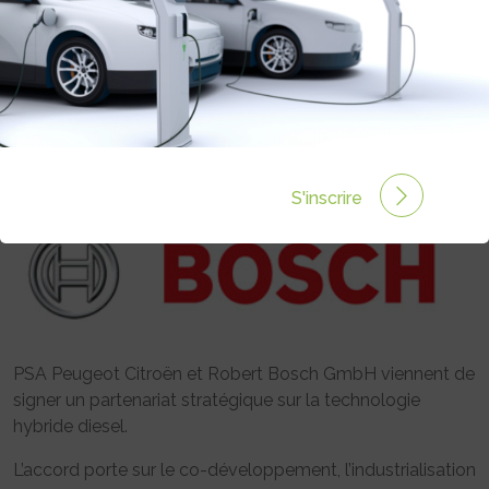
PARTENARIAT AVEC BOSCH POUR
LES HYBRIDES DIESEL
Rédigé par le 13 Déc 2008 à 00:00
0 commentaires
S'inscrire
PSA Peugeot Citroën et Robert Bosch GmbH viennent de
signer un partenariat stratégique sur la technologie
hybride diesel.
L’accord porte sur le co-développement, l’industrialisation