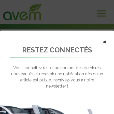
×
RESTEZ CONNECTÉS
Accueil
Non classé
PSA Peugeot Citroën signe un partenariat avec Bosch pour les
hybrides diesel
Vous souhaitez rester au courant des dernières
nouveautés et recevoir une notification dès qu'un
← Revenir aux actualités
article est publié, inscrivez-vous à notre
newsletter !
PSA PEUGEOT CITROËN SIGNE UN