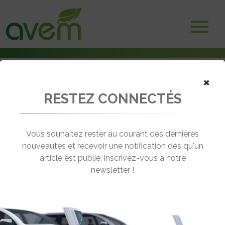
×
RESTEZ CONNECTÉS
Accueil
Non classé
La voiture électrique F-City dédiée au libre-service présentée à
Belfort
Vous souhaitez rester au courant des dernières
nouveautés et recevoir une notification dès qu'un
← Revenir aux actualités
article est publié, inscrivez-vous à notre
newsletter !
LA VOITURE ÉLECTRIQUE F-CITY