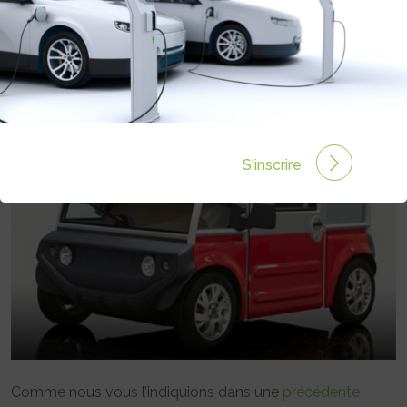
DÉDIÉE AU LIBRE-SERVICE
PRÉSENTÉE À BELFORT
Rédigé par le 19 Nov 2008 à 00:00
0 commentaires
S'inscrire
Comme nous vous l’indiquions dans une
précédente