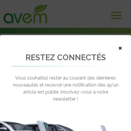
×
RESTEZ CONNECTÉS
Accueil
Non classé
Hymer Teamo – nouveau concept électrique présenté à Hannovre
Vous souhaitez rester au courant des dernières
← Revenir aux actualités
nouveautés et recevoir une notification dès qu'un
article est publié, inscrivez-vous à notre
newsletter !
HYMER TEAMO – NOUVEAU
CONCEPT ÉLECTRIQUE PRÉSENTÉ À