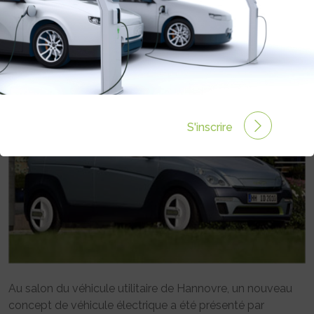
HANNOVRE
Rédigé par le 30 Sep 2008 à 00:00
0 commentaires
S'inscrire
Au salon du véhicule utilitaire de Hannovre, un nouveau
concept de véhicule électrique a été présenté par