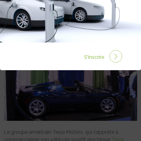
Rédigé par le 18 Déc 2007 à 00:00
0 commentaires
S'inscrire
Le groupe américain Tesla Motors, qui s’apprête à
commercialiser son véhicule sportif électrique
Tesla