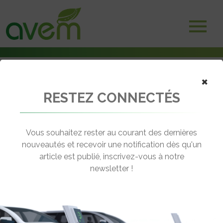
×
RESTEZ CONNECTÉS
Accueil
Non classé
Tesla offre le parking solaire en option
Vous souhaitez rester au courant des dernières
← Revenir aux actualités
nouveautés et recevoir une notification dès qu'un
article est publié, inscrivez-vous à notre
newsletter !
TESLA OFFRE LE PARKING SOLAIRE
EN OPTION