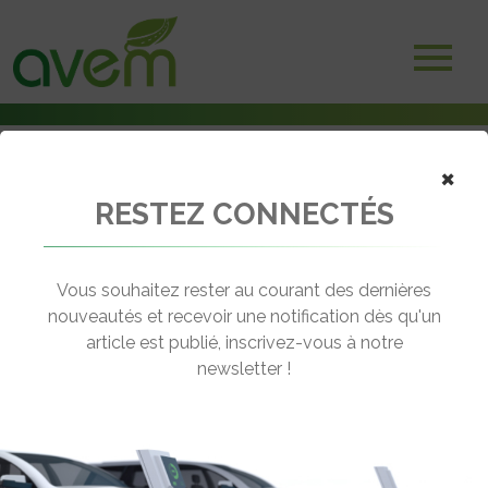
×
RESTEZ CONNECTÉS
Accueil
Non classé
L’Iveco Daily Hybride de Newteon en test à Chatellerault
Vous souhaitez rester au courant des dernières
← Revenir aux actualités
nouveautés et recevoir une notification dès qu'un
article est publié, inscrivez-vous à notre
newsletter !
L’IVECO DAILY HYBRIDE DE
NEWTEON EN TEST À