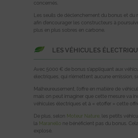
concernés.
Les seuils de déclenchement du bonus et du m
afin d’encourager les constructeurs à poursuivr
plus en plus sobres en carbone.
LES VÉHICULES ÉLECTRIQ
Avec 5000 € de bonus s’appliquant aux véhic
électriques, qui n’émettent aucune emission, 
Malheureusement, l’offre en matière de véhicule
mais on peut imaginer que cette mesure va in
véhicules électriques et à « etoffer » cette offr
De plus, selon
Moteur Nature
, les petits véhi
la
Maranello
ne bénéficient pas du bonus. Cel
explosé.