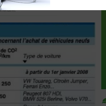
S
mentaires