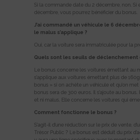
Si la commande date du 2 décembre, non. Si e
décembre, vous pourrez bénéficier du bonus.
J’ai commandé un véhicule le 6 décembre, 
le malus s’applique ?
Oui, car la voiture sera immatriculée pour la pr
Quels sont les seuils de déclenchement 
Le bonus concerne les voitures émettant au
s’applique aux voitures émettant plus de 16
bonus » si on achète un véhicule et qu’on met 
bonus sera de 300 euros. Il s’ajoute au bonus. I
et ni malus. Elle concerne les voitures qui ém
Comment fonctionne le bonus ?
S’agit-il d’une réduction sur le prix de vente, 
Trésor Public ? Le bonus est déduit du prix d’acha
y aura une ligne spécifique avec le montant 