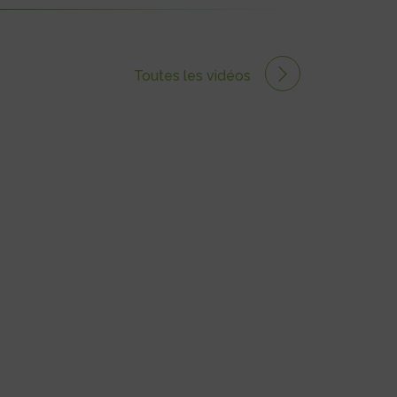
Toutes les vidéos