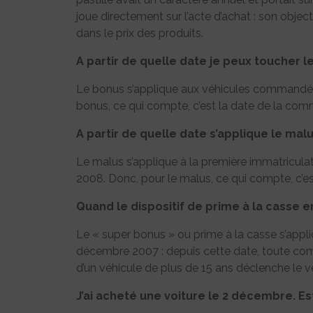
joue directement sur l’acte d’achat : son objec
dans le prix des produits.
A partir de quelle date je peux toucher l
Le bonus s’applique aux véhicules commandés
bonus, ce qui compte, c’est la date de la co
A partir de quelle date s’applique le malu
Le malus s’applique à la première immatriculati
2008. Donc, pour le malus, ce qui compte, c’es
Quand le dispositif de prime à la casse en
Le « super bonus » ou prime à la casse s’ap
décembre 2007 : depuis cette date, toute co
d’un véhicule de plus de 15 ans déclenche le 
J’ai acheté une voiture le 2 décembre. Es