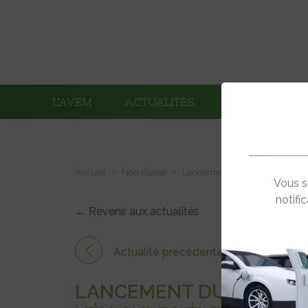
L’AVEM
ACTUALITÉS
ADHÉRENTS
Accueil
Non classé
Lancement du bonus-malus favo
Vous s
notifi
← Revenir aux actualités
Actualité précédente
LANCEMENT DU BONUS-