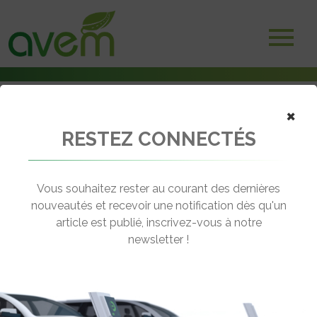
×
RESTEZ CONNECTÉS
Accueil
Non classé
Bilan de la journée transports électriques de l’AVERE à la Rochelle
Vous souhaitez rester au courant des dernières
← Revenir aux actualités
nouveautés et recevoir une notification dès qu'un
article est publié, inscrivez-vous à notre
newsletter !
BILAN DE LA JOURNÉE TRANSPORTS
ÉLECTRIQUES DE L’AVERE À LA