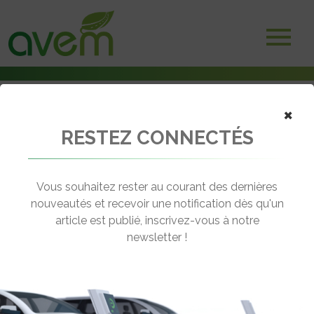
×
RESTEZ CONNECTÉS
Accueil
Véhicules
Voitures électriques
Volkswagen Golf 7 GTE
Vous souhaitez rester au courant des dernières
nouveautés et recevoir une notification dès qu'un
VOLKSWAGEN GOLF 7 GTE
article est publié, inscrivez-vous à notre
[wppr_avg_rating id="41394"]
newsletter !
Autonomie :
36.3 km
Prix :
€