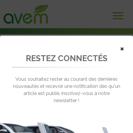
×
RESTEZ CONNECTÉS
Accueil
Véhicules
Véhicules utilitaires légers électriques à batterie
Utilitiare LV City Benne HR
Vous souhaitez rester au courant des dernières
nouveautés et recevoir une notification dès qu'un
UTILITIARE LV CITY BENNE HR
article est publié, inscrivez-vous à notre
[wppr_avg_rating id="54111"]
newsletter !
Motorisation :
Electrique
Autonomie :
70 km