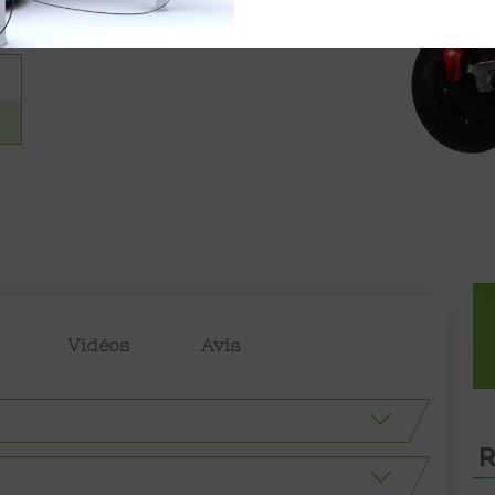
Vidéos
Avis
R