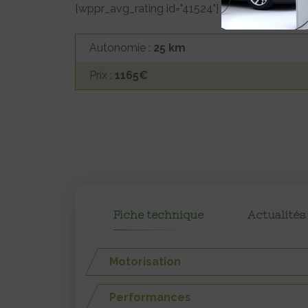
[wppr_avg_rating id="41524"]
Autonomie :
25 km
Prix :
1165€
Fiche technique
Actualités
Motorisation
Performances