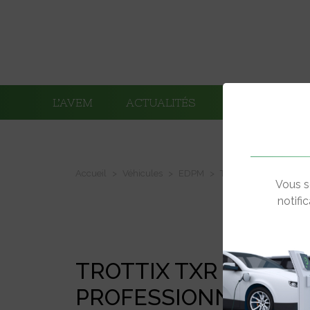
L’AVEM
ACTUALITÉS
ADHÉRENTS
Accueil
Véhicules
EDPM
TROTTIX TXR GAMM
Vous s
notifi
TROTTIX TXR GAMME
PROFESSIONNELLE