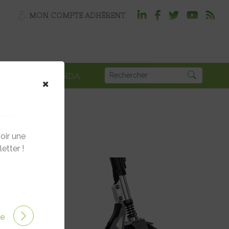
MON COMPTE ADHÉRENT
PLOI
AGENDA
×
oir une
etter !
ire