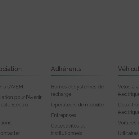
ociation
Adhérents
Véhicu
r à l’AVEM
Bornes et systèmes de
Vélos à a
recharge
électriqu
iation pour l’Avenir
icule Electro-
Opérateurs de mobilité
Deux-tro
électriqu
Entreprises
tions
Voitures 
Collectivités et
ontacter
institutionnels
Utilitaires