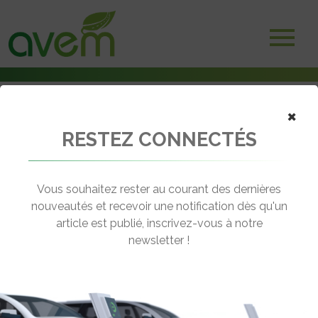
×
RESTEZ CONNECTÉS
Accueil
Véhicules
Voitures électriques
Toyota RAV4 EV
Vous souhaitez rester au courant des dernières
nouveautés et recevoir une notification dès qu'un
TOYOTA RAV4 EV
article est publié, inscrivez-vous à notre
[wppr_avg_rating id="41284"]
newsletter !
Autonomie :
160 km
Prix :
49800 $ (38000 )€