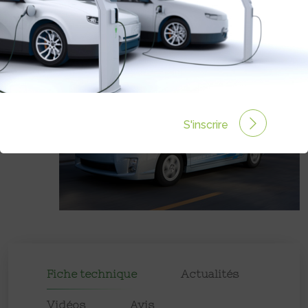
Prix :
€
S'inscrire
Fiche technique
Actualités
Vidéos
Avis