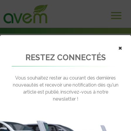
×
RESTEZ CONNECTÉS
Accueil
Véhicules
Voitures électriques
Toyota Prius 1 Plug-In Hybrid (PHV)
Vous souhaitez rester au courant des dernières
nouveautés et recevoir une notification dès qu'un
TOYOTA PRIUS 1 PLUG-IN HYBRID
article est publié, inscrivez-vous à notre
(PHV)
newsletter !
[wppr_avg_rating id="41406"]
Autonomie :
25 km