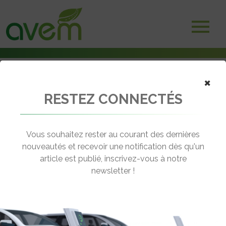
×
RESTEZ CONNECTÉS
Accueil
Véhicules
Voitures électriques
Tesla Model 3 – Performance
Vous souhaitez rester au courant des dernières
nouveautés et recevoir une notification dès qu'un
TESLA MODEL 3 – PERFORMANCE
article est publié, inscrivez-vous à notre
[wppr_avg_rating id="41309"]
newsletter !
Motorisation :
Electrique
Autonomie :
567 km