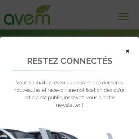
×
RESTEZ CONNECTÉS
Accueil
Véhicules
Voitures électriques
Renault Zoé 80kW
Vous souhaitez rester au courant des dernières
nouveautés et recevoir une notification dès qu'un
RENAULT ZOÉ 80KW
article est publié, inscrivez-vous à notre
[wppr_avg_rating id="42171"]
newsletter !
Motorisation :
Electrique
Autonomie :
390 km