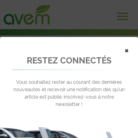
×
RESTEZ CONNECTÉS
Accueil
Véhicules
Voitures électriques
Renault Twizy
Vous souhaitez rester au courant des dernières
nouveautés et recevoir une notification dès qu'un
RENAULT TWIZY
article est publié, inscrivez-vous à notre
[wppr_avg_rating id="41271"]
newsletter !
Motorisation :
Electrique
Autonomie :
100 km