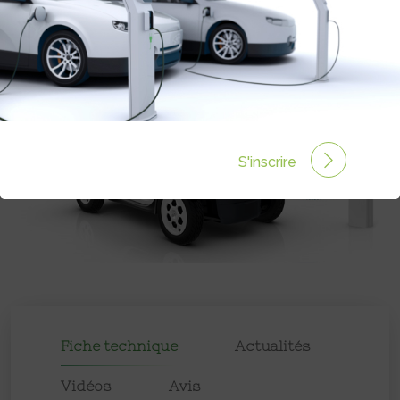
Prix :
7540€
S'inscrire
Fiche technique
Actualités
Vidéos
Avis