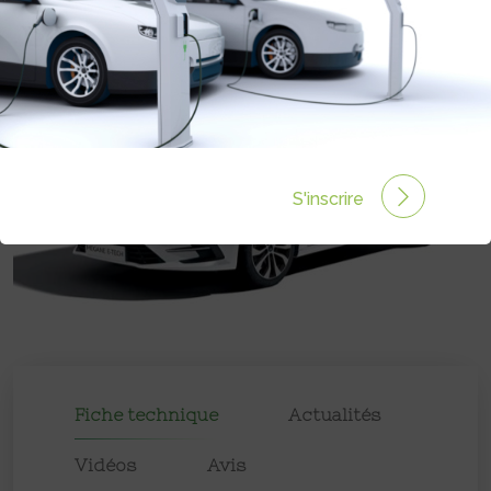
Prix :
40 200€
S'inscrire
Fiche technique
Actualités
Vidéos
Avis