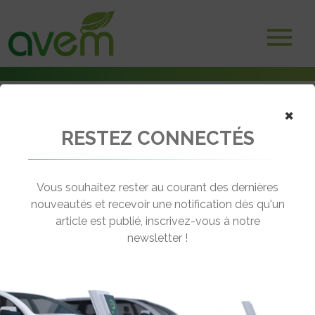
×
RESTEZ CONNECTÉS
Accueil
Véhicules
Voitures hybrides rechargeables
Renault Megane Estate e-tech
Vous souhaitez rester au courant des dernières
nouveautés et recevoir une notification dès qu'un
RENAULT MEGANE ESTATE E-TECH
article est publié, inscrivez-vous à notre
[wppr_avg_rating id="44328"]
newsletter !
Motorisation :
Hybride rechargeable
Autonomie :
km