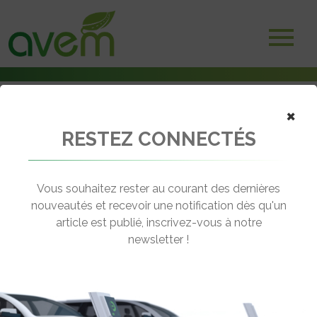
×
RESTEZ CONNECTÉS
Accueil
Véhicules
Voitures électriques
Renault Captur Hybride Rechargeable
Vous souhaitez rester au courant des dernières
nouveautés et recevoir une notification dès qu'un
RENAULT CAPTUR HYBRIDE
article est publié, inscrivez-vous à notre
RECHARGEABLE
newsletter !
[wppr_avg_rating id="41418"]
Autonomie :
50 km