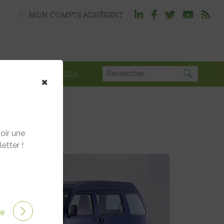
MON COMPTE ADHÉRENT
PLOI
AGENDA
×
oir une
etter !
ire