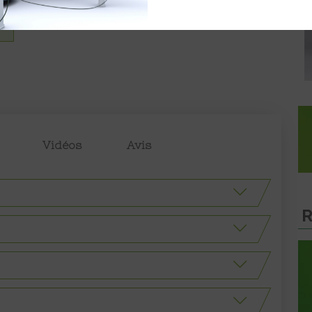
Vidéos
Avis
R