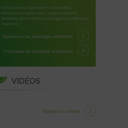
Constructeurs, importateurs, collectivités,
entreprises ou particuliers, rejoignez-nous et
bénéficiez des nombreux avantages accordés à nos
membres.
Découvrez les avantages
adhérents
Formulaire
de demande
d'adhésion
VIDÉOS
Toutes les vidéos