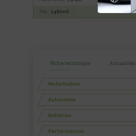
Prix :
24800€
Fiche technique
Actualités
Motorisation
Autonomie
Batteries
Performances