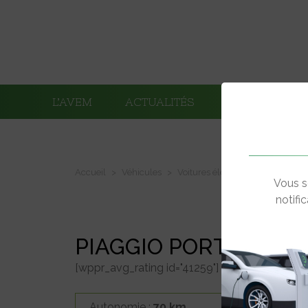
L’AVEM
ACTUALITÉS
ADHÉRENTS
Accueil
Véhicules
Voitures électriques
Piaggio 
Vous s
notifi
PIAGGIO PORTER
[wppr_avg_rating id="41259"]
Autonomie :
70 km