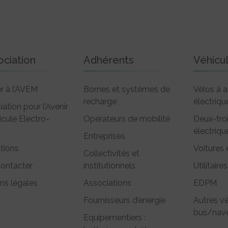
ociation
Adhérents
Véhicu
r à l’AVEM
Bornes et systèmes de
Vélos à a
recharge
électriqu
iation pour l’Avenir
icule Electro-
Opérateurs de mobilité
Deux-tro
électriqu
Entreprises
tions
Voitures 
Collectivités et
ontacter
institutionnels
Utilitaires
ns légales
Associations
EDPM
Fournisseurs d’énergie
Autres vé
bus/nave
Equipementiers :