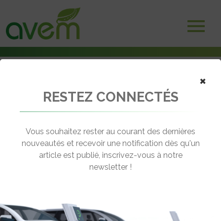
×
RESTEZ CONNECTÉS
Accueil
Véhicules
Voitures électriques
Nissan Leaf – 40 kWh
Vous souhaitez rester au courant des dernières
nouveautés et recevoir une notification dès qu'un
NISSAN LEAF – 40 KWH
article est publié, inscrivez-vous à notre
[wppr_avg_rating id="41330"]
newsletter !
Motorisation :
Electrique
Autonomie :
270 km