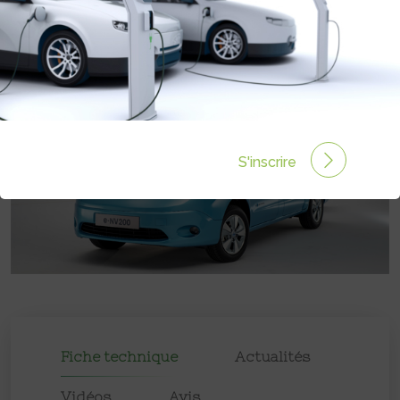
Prix :
41900€
S'inscrire
Fiche technique
Actualités
Vidéos
Avis