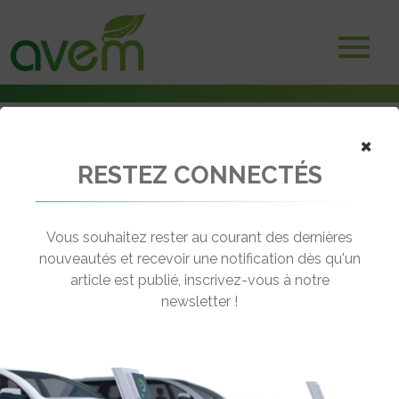
×
RESTEZ CONNECTÉS
Accueil
Véhicules
Voitures électriques
Nissan e-NV200 Evalia
Vous souhaitez rester au courant des dernières
nouveautés et recevoir une notification dès qu'un
NISSAN E-NV200 EVALIA
article est publié, inscrivez-vous à notre
[wppr_avg_rating id="41298"]
newsletter !
Motorisation :
Electrique
Autonomie :
200 km