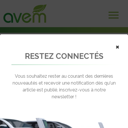
×
RESTEZ CONNECTÉS
Accueil
Véhicules
Voitures électriques
Nissan Ariya
Vous souhaitez rester au courant des dernières
nouveautés et recevoir une notification dès qu'un
NISSAN ARIYA
article est publié, inscrivez-vous à notre
[wppr_avg_rating id="41373"]
newsletter !
Motorisation :
Electrique
Autonomie :
500 km