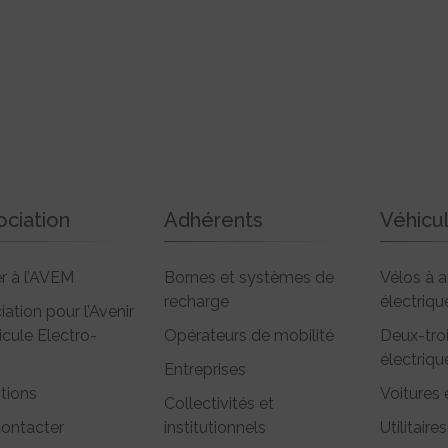
ociation
Adhérents
Véhicu
r à l’AVEM
Bornes et systèmes de
Vélos à a
recharge
électriqu
iation pour l’Avenir
icule Electro-
Opérateurs de mobilité
Deux-tro
électriqu
Entreprises
tions
Voitures 
Collectivités et
ontacter
institutionnels
Utilitaires