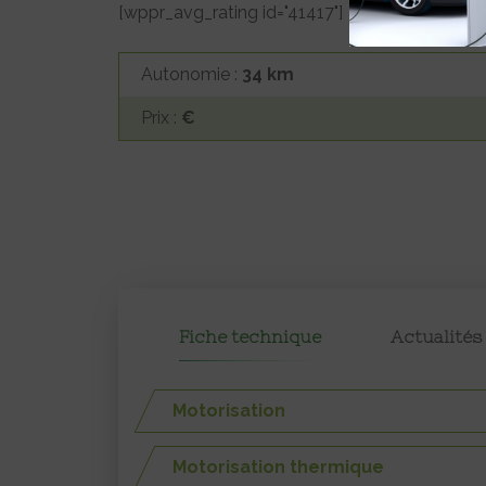
[wppr_avg_rating id="41417"]
Autonomie :
34 km
Prix :
€
Fiche technique
Actualités
Motorisation
Motorisation thermique