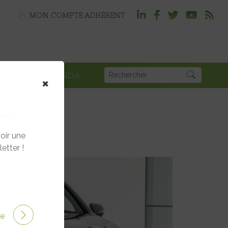
MON COMPTE ADHÉRENT
PLOI
AGENDA
×
oir une
etter !
ire