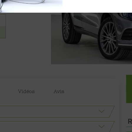
Vidéos
Avis
R