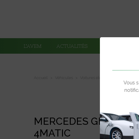
L’AVEM
ACTUALITÉS
ADHÉRENTS
Accueil
Véhicules
Voitures électriques
Mercede
Vous s
notifi
MERCEDES GLC 350E
4MATIC