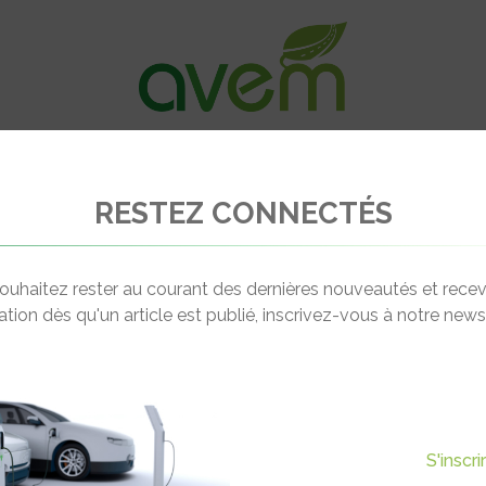
VÉHICULES
RECHARGE
OFFRES D’EM
RESTEZ CONNECTÉS
s GLC 300e 4Matic coupé
ouhaitez rester au courant des dernières nouveautés et recev
cation dès qu'un article est publié, inscrivez-vous à notre newsl
S'inscr