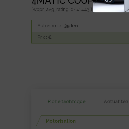
4MATIC COUPÉ
[wppr_avg_rating id="41443"]
Autonomie :
39 km
Prix :
€
Fiche technique
Actualités
Motorisation