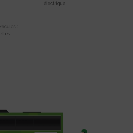
électrique
hicules :
ttes