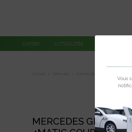
L’AVEM
ACTUALITÉS
ADHÉRENTS
Accueil
Véhicules
Voitures électriques
Mercede
Vous s
notifi
MERCEDES GLC 300E