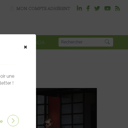
MON COMPTE ADHÉRENT
PLOI
AGENDA
×
oir une
etter !
ire