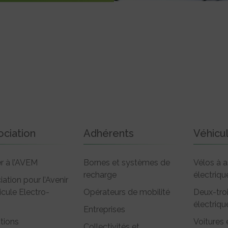
ociation
Adhérents
Véhicu
r à l’AVEM
Bornes et systèmes de
Vélos à a
recharge
électriqu
iation pour l’Avenir
icule Electro-
Opérateurs de mobilité
Deux-tro
électriqu
Entreprises
tions
Voitures 
Collectivités et