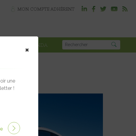
MON COMPTE ADHÉRENT
PLOI
AGENDA
×
oir une
etter !
ire