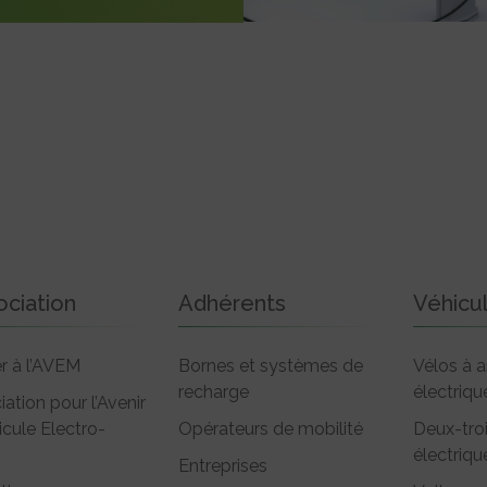
ociation
Adhérents
Véhicu
r à l’AVEM
Bornes et systèmes de
Vélos à a
recharge
électriqu
iation pour l’Avenir
icule Electro-
Opérateurs de mobilité
Deux-tro
électriqu
Entreprises