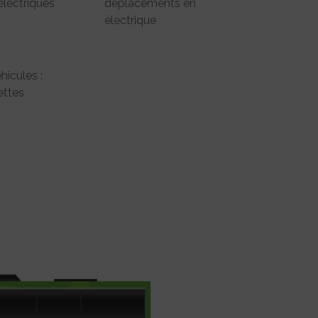
électriques
déplacements en
électrique
hicules :
ttes