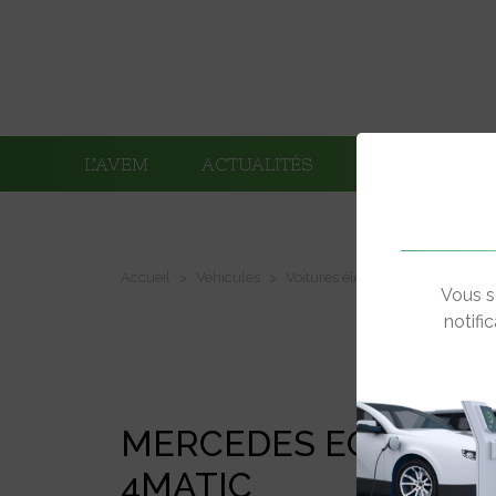
L’AVEM
ACTUALITÉS
ADHÉRENTS
Accueil
Véhicules
Voitures électriques
Mercede
Vous s
notifi
MERCEDES EQS 580
4MATIC