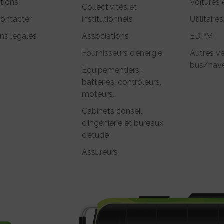
tions
Voitures 
Collectivités et
ontacter
institutionnels
Utilitaires
ns légales
Associations
EDPM
Fournisseurs d’énergie
Autres vé
bus/nave
Equipementiers :
batteries, contrôleurs,
moteurs..
Cabinets conseil
d’ingénierie et bureaux
d’étude
Assureurs