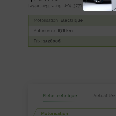
[wppr_avg_rating id="41377"]
Motorisation :
Electrique
Autonomie :
676 km
Prix :
152800€
Fiche technique
Actualités
Motorisation