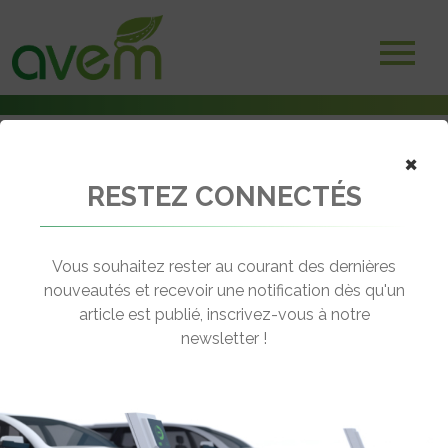
×
RESTEZ CONNECTÉS
Accueil
Véhicules
Voitures électriques
Mercedes EQS 450+
Vous souhaitez rester au courant des dernières
nouveautés et recevoir une notification dès qu'un
MERCEDES EQS 450+
article est publié, inscrivez-vous à notre
[wppr_avg_rating id="46148"]
newsletter !
Autonomie :
780 km
Prix :
127250€