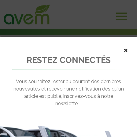
×
RESTEZ CONNECTÉS
Accueil
Véhicules
Voitures électriques
Mercedes EQC
Vous souhaitez rester au courant des dernières
nouveautés et recevoir une notification dès qu'un
MERCEDES EQC
article est publié, inscrivez-vous à notre
[wppr_avg_rating id="41370"]
newsletter !
Motorisation :
Electrique
Autonomie :
414 km