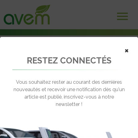
×
RESTEZ CONNECTÉS
Accueil
Véhicules
Voitures électriques
Mercedes Classe S 560 e
Vous souhaitez rester au courant des dernières
nouveautés et recevoir une notification dès qu'un
MERCEDES CLASSE S 560 E
article est publié, inscrivez-vous à notre
[wppr_avg_rating id="41451"]
newsletter !
Autonomie :
km
Prix :
€