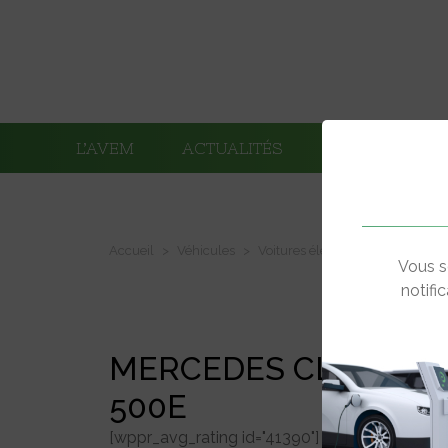
L’AVEM
ACTUALITÉS
ADHÉRENTS
Accueil
Véhicules
Voitures électriques
Mercede
Vous s
notifi
MERCEDES CLASSE S
500E
[wppr_avg_rating id="41390"]