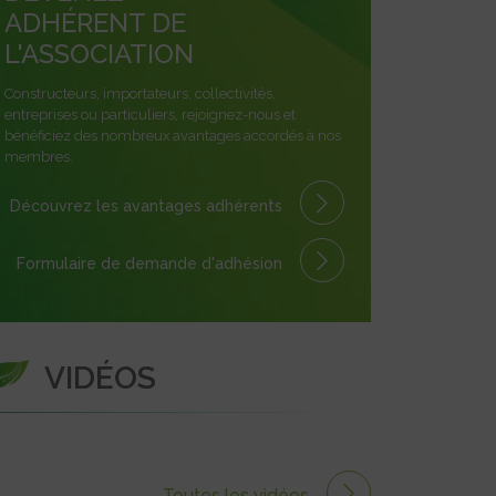
ADHÉRENT DE
L'ASSOCIATION
Constructeurs, importateurs, collectivités,
entreprises ou particuliers, rejoignez-nous et
bénéficiez des nombreux avantages accordés à nos
membres.
Découvrez les avantages
adhérents
Formulaire
de demande
d'adhésion
VIDÉOS
Toutes les vidéos