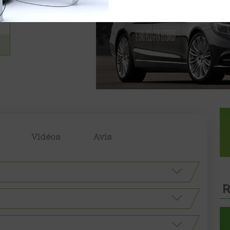
Vidéos
Avis
R