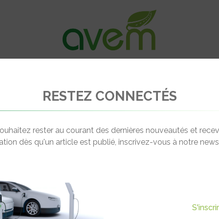
VÉHICULES
RECHARGE
OFFRES D’EM
RESTEZ CONNECTÉS
s Classe S 500e
ouhaitez rester au courant des dernières nouveautés et recev
cation dès qu'un article est publié, inscrivez-vous à notre newsl
S'inscr