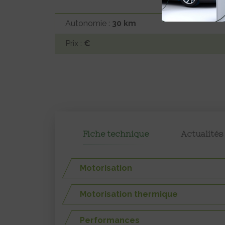
Autonomie :
30 km
Prix :
€
Fiche technique
Actualités
Motorisation
Motorisation thermique
Performances