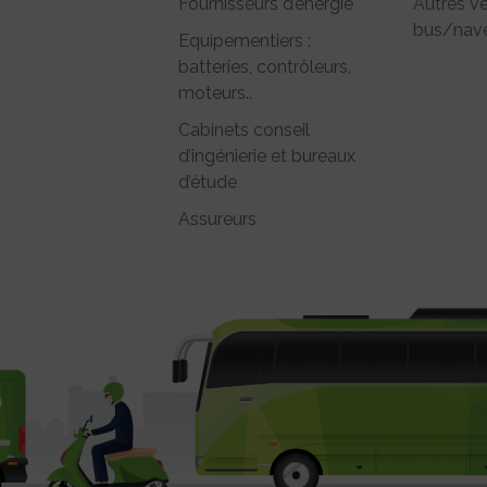
Fournisseurs d’énergie
Autres vé
bus/nave
Equipementiers :
batteries, contrôleurs,
moteurs..
Cabinets conseil
d’ingénierie et bureaux
d’étude
Assureurs