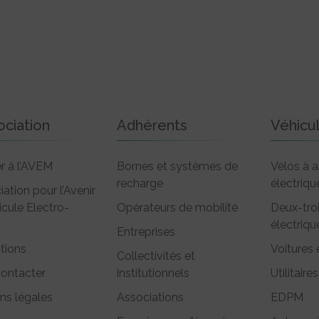
ociation
Adhérents
Véhicu
r à l’AVEM
Bornes et systèmes de
Vélos à a
recharge
électriqu
iation pour l’Avenir
icule Electro-
Opérateurs de mobilité
Deux-tro
électriqu
Entreprises
tions
Voitures 
Collectivités et
ontacter
institutionnels
Utilitaires
ns légales
Associations
EDPM