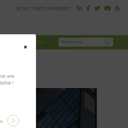
MON COMPTE ADHÉRENT
PLOI
AGENDA
×
oir une
etter !
ire