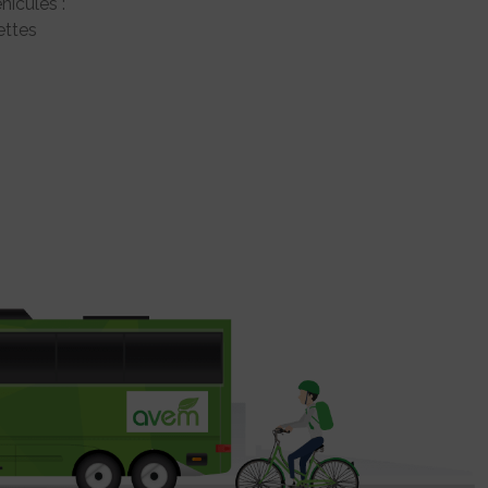
hicules :
ttes