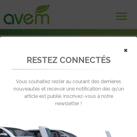
×
RESTEZ CONNECTÉS
Accueil
Véhicules
Voitures électriques
Mercedes Classe C 300e break
Vous souhaitez rester au courant des dernières
nouveautés et recevoir une notification dès qu'un
MERCEDES CLASSE C 300E BREAK
article est publié, inscrivez-vous à notre
[wppr_avg_rating id="41446"]
newsletter !
Autonomie :
km
Prix :
€