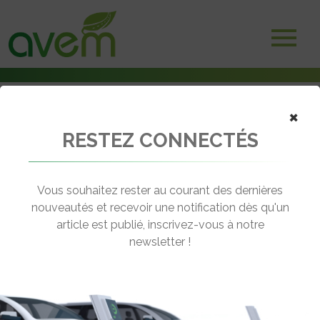
×
RESTEZ CONNECTÉS
Accueil
Véhicules
Voitures électriques
Mercedes Classe C 300e berline
Vous souhaitez rester au courant des dernières
nouveautés et recevoir une notification dès qu'un
MERCEDES CLASSE C 300E
article est publié, inscrivez-vous à notre
BERLINE
newsletter !
[wppr_avg_rating id="41444"]
Autonomie :
km