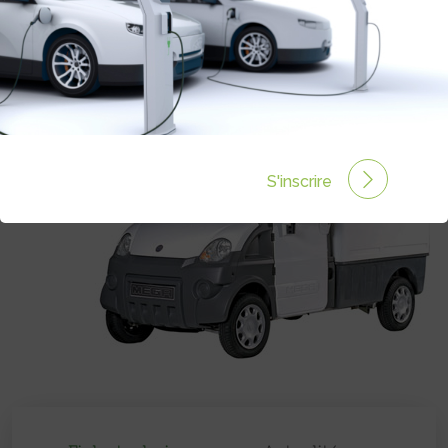
Autonomie :
80 km
Prix :
€
S'inscrire