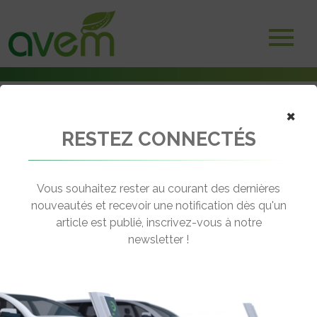
×
RESTEZ CONNECTÉS
Accueil
Véhicules
Utilitaires
Mega Multitruck
Vous souhaitez rester au courant des dernières
nouveautés et recevoir une notification dès qu'un
MEGA MULTITRUCK
article est publié, inscrivez-vous à notre
[wppr_avg_rating id="41664"]
newsletter !
Motorisation :
Moteur Advanced Technology /
Variateur Curtis