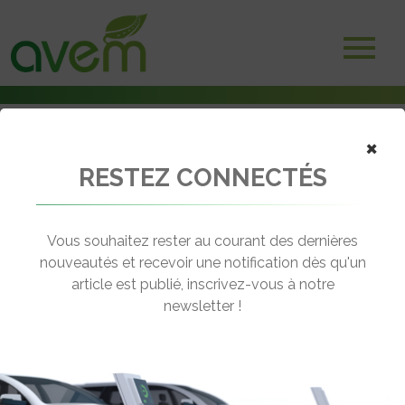
×
RESTEZ CONNECTÉS
Accueil
Véhicules
Utilitaires
Mega e-Worker
Vous souhaitez rester au courant des dernières
nouveautés et recevoir une notification dès qu'un
MEGA E-WORKER
article est publié, inscrivez-vous à notre
[wppr_avg_rating id="41663"]
newsletter !
Motorisation :
Propulsion – électrique
asynchrone