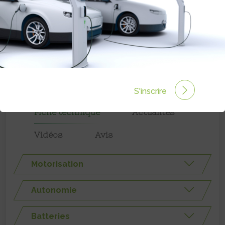
Autonomie :
110 km
Prix :
€
S'inscrire
Fiche technique
Actualités
Vidéos
Avis
Motorisation
Autonomie
Batteries