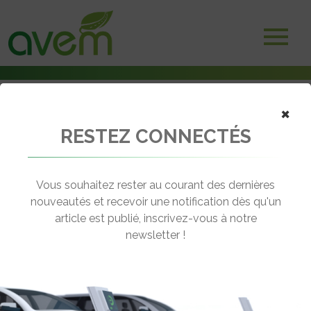
×
RESTEZ CONNECTÉS
Accueil
Véhicules
Utilitaires
Maxitrike
Vous souhaitez rester au courant des dernières
nouveautés et recevoir une notification dès qu'un
MAXITRIKE
article est publié, inscrivez-vous à notre
[wppr_avg_rating id="41661"]
newsletter !
Autonomie :
60 km
Prix :
€